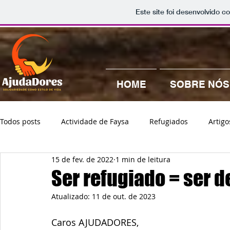
Este site foi desenvolvido c
HOME
SOBRE NÓS
Todos posts
Actividade de Faysa
Refugiados
Artigo
15 de fev. de 2022
1 min de leitura
Ajudadores
Faysa Daoud
Ser refugiado = ser d
Atualizado:
11 de out. de 2023
Caros AJUDADORES,